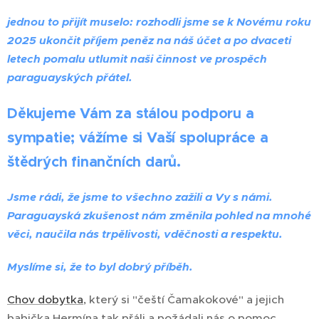
jednou to přijít muselo: rozhodli jsme se k Novému roku
2025 ukončit příjem peněz na náš účet a po dvaceti
letech pomalu utlumit naši činnost ve prospěch
paraguayských přátel.
Děkujeme Vám za stálou podporu a
sympatie; vážíme si Vaší spolupráce a
štědrých finančních darů.
Jsme rádi, že jsme to všechno zažili a Vy s námi.
Paraguayská zkušenost nám změnila pohled na mnohé
věci, naučila nás trpělivosti, vděčnosti a respektu.
Myslíme si, že to byl dobrý příběh.
Chov dobytka
, který si "čeští Čamakokové" a jejich
babička Hermína tak přáli a požádali nás o pomoc,