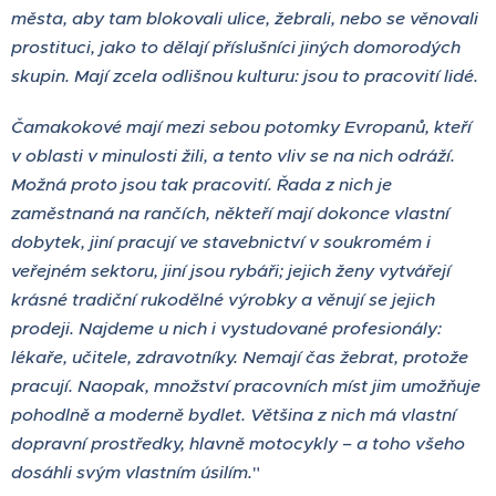
města, aby tam blokovali ulice, žebrali, nebo se věnovali
prostituci, jako to dělají příslušníci jiných domorodých
skupin. Mají zcela odlišnou kulturu: jsou to pracovití lidé.
Čamakokové mají mezi sebou potomky Evropanů, kteří
v oblasti v minulosti žili, a tento vliv se na nich odráží.
Možná proto jsou tak pracovití. Řada z nich je
zaměstnaná na rančích, někteří mají dokonce vlastní
dobytek, jiní pracují ve stavebnictví v soukromém i
veřejném sektoru, jiní jsou rybáři; jejich ženy vytvářejí
krásné tradiční rukodělné výrobky a věnují se jejich
prodeji.
Najdeme u nich i vystudované profesionály:
lékaře, učitele, zdravotníky. Nemají čas žebrat, protože
pracují. Naopak, množství pracovních míst jim umožňuje
pohodlně a moderně bydlet. Většina
z nich má vlastní
dopravní prostředky, hlavně motocykly – a toho všeho
dosáhli svým vlastním úsilím.
"