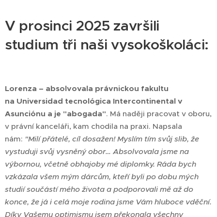
V prosinci 2025 završili
studium tři naši vysokoškoláci:
Lorenza – absolvovala právnickou fakultu
na Universidad tecnológica Intercontinental v
Asunciónu a je "abogada"
. Má naději pracovat v oboru,
v právní kanceláři, kam chodila na praxi. Napsala
nám:
"Milí přátelé, cíl dosažen! Myslím tím svůj slib, že
vystuduji svůj vysněný obor… Absolvovala jsme na
výbornou, včetně obhajoby mé diplomky. Ráda bych
vzkázala všem mým dárcům, kteří byli po dobu mých
studií součástí mého života a podporovali mě až do
konce, že já i celá moje rodina jsme Vám hluboce vděční.
Díky Vašemu optimismu jsem překonala všechny