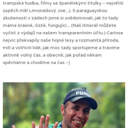
trampská hudba, filmy se španělskými titulky – největší
úspěch měl Limonádový Joe...). S paraguayskou
zkušeností v zádech jsme si uvědomovali, jak to tady
máme krásné, čisté, fungující... (Náš itinerář můžete
vyčíst z výdajů na našem transparentním účtu.) Carlose
nejvíc překvapily naše hojné lesy a rozmanitá příroda,
milí a vstřícní lidé, jak moc tady sportujeme a trávíme
aktivně volný čas, a obecně, jak pořád někam
spěcháme a chodíme na čas :-)