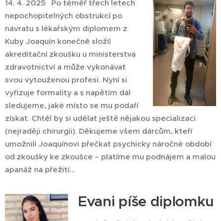
14. 4. 2025 Po téměř třech letech
nepochopitelných obstrukcí po
návratu s lékařským diplomem z
Kuby Joaquín konečně složil
akreditační zkoušku u ministerstva
zdravotnictví a může vykonávat
svou vytouženou profesi. Nyní si
vyřizuje formality a s napětím dál
sledujeme, jaké místo se mu podaří
získat. Chtěl by si udělat ještě nějakou specializaci
(nejraději chirurgii). Děkujeme všem dárcům, kteří
umožnili Joaquínovi přečkat psychicky náročné období
od zkoušky ke zkoušce – platíme mu podnájem a malou
apanáž na přežití...
Evani píše diplomku