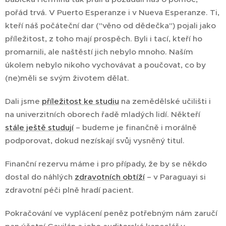
pořád trvá. V Puerto Esperanze i v Nueva Esperanze. Ti,
kteří náš počáteční dar ("věno od dědečka") pojali jako
příležitost, z toho mají prospěch. Byli i tací, kteří ho
promarnili, ale naštěstí jich nebylo mnoho. Naším
úkolem nebylo nikoho vychovávat a poučovat, co by
(ne)měli se svým životem dělat.
Dali jsme
příležitost ke studiu
na zemědělské učilišti i
na univerzitních oborech řadě mladých lidí. Někteří
stále ještě studují
– budeme je finančně i morálně
podporovat, dokud nezískají svůj vysněný titul.
Finanční rezervu máme i pro případy, že by se někdo
dostal do náhlých
zdravotních obtíží
– v Paraguayi si
zdravotní péči plně hradí pacient.
Pokračování ve vyplácení peněz potřebným nám zaručí