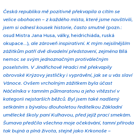
Česká republika mě pozitivně překvapila a cítím se
velice obohacen – z každého místa, které jsme navštívili,
jsem si odnesl kousek historie, často smutné
(pozn.:
osud Mistra Jana Husa, války, heidrichiáda, ruská
okupace...)
, ale zároveň inspirativní. K mým nejsilnějším
zážitkům patří dvě divadelní představení, zejména
Bílá
nemoc
se svým jednoznačným protiválečným
poselstvím. V Jindřichově Hradci mě překvapily
obrovské Krýzovy jestličky i vyprávění, jak se u vás slaví
Vánoce. Ovšem vrcholným zážitkem byla účast
Náčelníka v tamním půlmaratonu a jeho vítězství v
kategorii nejstarších běžců. Byl jsem také nadšený
setkáním s bývalou dlouholetou ředitelkou Základní
umělecké školy paní Kulhavou, před jejíž prací smekám.
Šumava předčila všechna moje očekávání, tamní příroda
tak bujná a plná života, stejně jako Krkonoše –