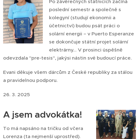
Po závěrečných státnicích začíná
poslední semestr a společně s
kolegyní (studují ekonomii a
účetnictví) budou psát práci o
solární energii – v Puerto Esperanze
se dokončuje státní projet solární
elektrárny... V prosinci úspěšně
odevzdala "pre-tesis", jakýsi nástin své budoucí práce.
Evani děkuje všem dárcům z České republiky za stálou
a pravidelnou podporu.
26. 3. 2025
A jsem advokátka!
To má napsáno na tričku od včera
Lorenza (ta nejmenší uprostřed).