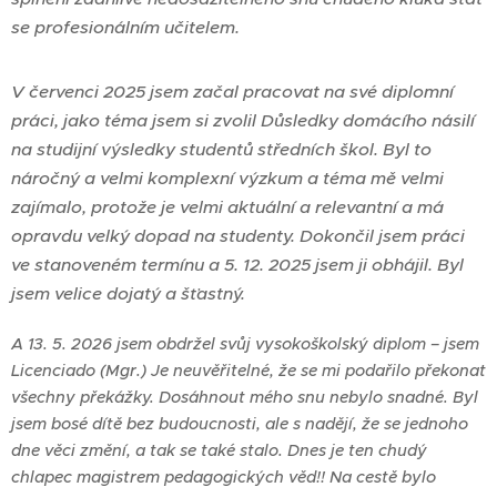
se profesionálním učitelem.
V červenci 2025 jsem začal pracovat na své diplomní
práci, jako téma jsem si zvolil Důsledky domácího násilí
na studijní výsledky studentů středních škol. Byl to
náročný a velmi komplexní výzkum a téma mě velmi
zajímalo, protože je velmi aktuální a relevantní a má
opravdu velký dopad na studenty. Dokončil jsem práci
ve stanoveném termínu a 5. 12. 2025 jsem ji obhájil. Byl
jsem velice dojatý a šťastný.
A 13. 5. 2026 jsem obdržel svůj vysokoškolský diplom – jsem
Licenciado (Mgr.) Je neuvěřitelné, že se mi podařilo překonat
všechny překážky. Dosáhnout mého snu nebylo snadné. Byl
jsem bosé dítě bez budoucnosti, ale s nadějí, že se jednoho
dne věci změní, a tak se také stalo. Dnes je ten chudý
chlapec magistrem pedagogických věd!! Na cestě bylo