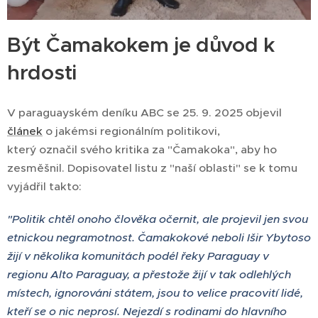
Být Čamakokem je důvod k
hrdosti
V paraguayském deníku ABC se 25. 9. 2025 objevil
článek
o jakémsi regionálním politikovi,
který označil svého kritika za "Čamakoka", aby ho
zesměšnil. Dopisovatel listu z "naší oblasti" se k tomu
vyjádřil takto:
"Politik chtěl onoho člověka očernit, ale projevil jen svou
etnickou negramotnost. Čamakokové neboli Išir Ybytoso
žijí v několika komunitách podél řeky Paraguay v
regionu Alto Paraguay, a přestože žijí v tak odlehlých
místech, ignorováni státem, jsou to velice pracovití lidé,
kteří se o nic neprosí. Nejezdí s rodinami do hlavního