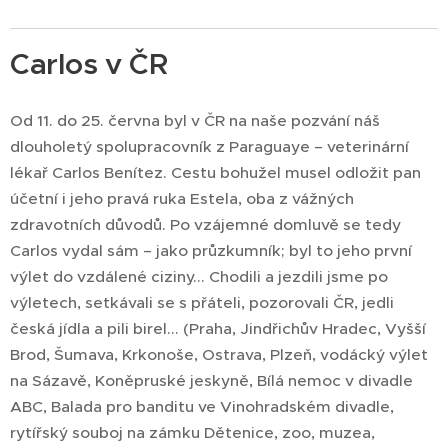
Carlos v ČR
Od 11. do 25. června byl v ČR na naše pozvání náš
dlouholetý spolupracovník z Paraguaye – veterinární
lékař Carlos Benítez. Cestu bohužel musel odložit pan
účetní i jeho pravá ruka Estela, oba z vážných
zdravotních důvodů. Po vzájemné domluvě se tedy
Carlos vydal sám – jako průzkumník; byl to jeho první
výlet do vzdálené ciziny... Chodili a jezdili jsme po
výletech, setkávali se s přáteli, pozorovali ČR, jedli
česká jídla a pili birel... (Praha, Jindřichův Hradec, Vyšší
Brod, Šumava, Krkonoše, Ostrava, Plzeň, vodácký výlet
na Sázavě, Koněpruské jeskyně, Bílá nemoc v divadle
ABC, Balada pro banditu ve Vinohradském divadle,
rytířský souboj na zámku Dětenice, zoo, muzea,