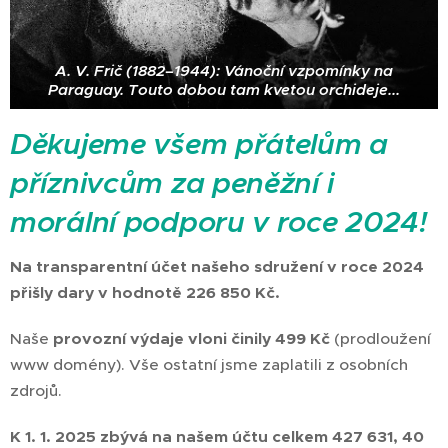
A. V. Frič (1882–1944): Vánoční vzpomínky na
Paraguay. Touto dobou tam kvetou orchideje...
Děkujeme všem přátelům a
příznivcům za peněžní i
morální podporu v roce 2024!
Na transparentní účet našeho sdružení v roce 2024
přišly dary v hodnotě 226 850 Kč.
Naše
provozní výdaje vloni činily 499 Kč
(prodloužení
www domény). Vše ostatní jsme zaplatili z osobních
zdrojů.
K 1. 1. 2025 zbývá na našem účtu celkem 427 631, 40