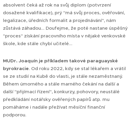
absolvent čeká až rok na svůj diplom (potvrzení
dosažené kvalifikace), prý "má svůj proces, ověřování,
legalizace, úředních formalit a projednávání", nám
zůstává záhadou... Doufejme, že poté nastane úspěšný
"proces" získání pracovního místa v nějaké venkovské
škole, kde stále chybí učitelé...
MUDr. Joaquín je příkladem takové paraguayské
byrokracie
. Od roku 2022, kdy se stal lékařem a vrátil
se ze studií na Kubě do vlasti, je stále nezaměstnaný.
Během úmorného a stále marného čekání na další a
další "přijímací řízení", konkurzy, pohovory, neustálé
předkládání notářsky ověřených papírů atp. mu
pomáháme i nadále přežívat měsíční finanční
podporou.