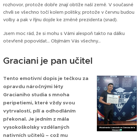
rozhovor, protože dobře znají obtíže naší země. V současné
chvíli se všechno točí kolem politiky, protože v červnu budou
volby a pak v říjnu dojde ke změně prezidenta (snad).
Jsem moc rád, že si mohu s Vámi alespoň takto na dálku
otevřeně popovídat... Objímám Vás všechny...
Graciani je pan učitel
Tento emotivní dopis je tečkou za
opravdu náročnými léty
Gracianiho studia s mnoha
peripetiemi, které vždy svou
vytrvalostí, pílí a odhodláním
překonal. Je jedním z mála
vysokoškolsky vzdělaných
nativních učitelů – což mu