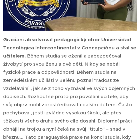
Graciani absolvoval pedagogický obor Universidad
Tecnológica Intercontinental v Concepciónu a stal se
učitelem.
Během studia se oženil a zabezpečoval
živobytí pro svou ženu a dvě děti. Nikdy se nebál
fyzické práce a odpovědnosti. Během studia na
zemědělském učilišti v Belénu poznal "radost ze
vzdělávání", jak se z toho vyznával ve svých dojemných
dopisech. Rozhodl se proto pro povolání učitele, aby
svůj objev mohl zprostředkovat i dalším dětem. Často
pochyboval, jestli zvládne vysokou školu, ale přes
těžkosti všeho druhu svého cíle dosáhl. Diplomní práci
obhájil na trojku a nyní čeká na svůj "título" – snad v
březnu... Tato paraguayská praxe na konci studia, kdy