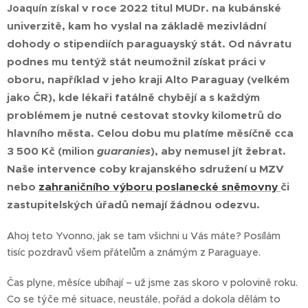
v roce 2022
titul MUDr. na kubánské
Joaquín získal
univerzitě, kam ho vyslal na základě mezivládní
dohody o stipendiích paraguayský stát. Od návratu
podnes mu tentýž stát neumožnil získat práci v
oboru, například v jeho kraji Alto Paraguay (velkém
jako ČR), kde lékaři fatálně chybějí a s každým
problémem je nutné cestovat stovky kilometrů do
hlavního města. Celou dobu mu platíme měsíčně cca
3 500 Kč (milion
guaranies
), aby nemusel jít žebrat.
Naše intervence coby krajanského sdružení u MZV
nebo
zahraničního výboru poslanecké sněmovny
či
zastupitelských úřadů nemají žádnou odezvu.
Ahoj teto Yvonno, jak se tam všichni u Vás máte? Posílám
tisíc pozdravů všem přátelům a známým z Paraguaye.
Čas plyne, měsíce ubíhají – už jsme zas skoro v polovině roku.
Co se týče mé situace, neustále, pořád a dokola dělám to