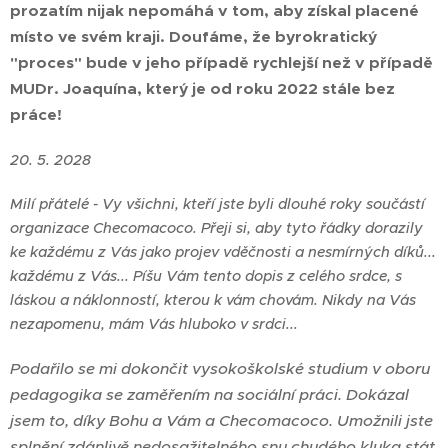
prozatím nijak nepomáhá v tom, aby získal placené
místo ve svém kraji. Doufáme, že byrokratický
"proces" bude v jeho případě rychlejší než v případě
MUDr. Joaquína, který je od roku 2022 stále bez
práce!
20. 5. 2028
Milí přátelé - Vy všichni, kteří jste byli dlouhé roky součástí
organizace Checomacoco. Přeji si, aby tyto řádky dorazily
ke každému z Vás jako projev vděčnosti a nesmírných díků...
každému z Vás... Píšu Vám tento dopis z celého srdce, s
láskou a náklonností, kterou k vám chovám. Nikdy na Vás
nezapomenu, mám Vás hluboko v srdci...
Podařilo se mi dokončit vysokoškolské studium v oboru
pedagogika se zaměřením na sociální práci. Dokázal
jsem to, díky Bohu a Vám a Checomacoco. Umožnili jste
splnění zdánlivě nedosažitelného snu chudého kluka stát