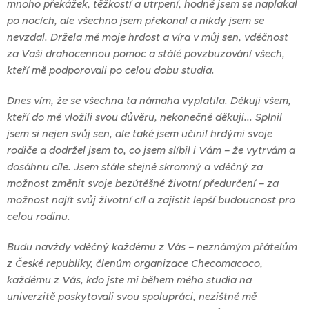
mnoho překážek, těžkostí a utrpení, hodně jsem se naplakal
po nocích, ale všechno jsem překonal a nikdy jsem se
nevzdal. Držela mě moje hrdost a víra v můj sen, vděčnost
za Vaši drahocennou pomoc a stálé povzbuzování všech,
kteří mě podporovali po celou dobu studia.
Dnes vím, že se všechna ta námaha vyplatila. Děkuji všem,
kteří do mě vložili svou důvěru, nekonečně děkuji... Splnil
jsem si nejen svůj sen, ale také jsem učinil hrdými svoje
rodiče a dodržel jsem to, co jsem slíbil i Vám – že vytrvám a
dosáhnu cíle. Jsem stále stejně skromný a vděčný za
možnost změnit svoje bezútěšné životní předurčení – za
možnost najít svůj životní cíl a zajistit lepší budoucnost pro
celou rodinu.
Budu navždy vděčný každému z Vás – neznámým přátelům
z České republiky, členům organizace Checomacoco,
každému z Vás, kdo jste mi během mého studia na
univerzitě poskytovali svou spolupráci, nezištně mě