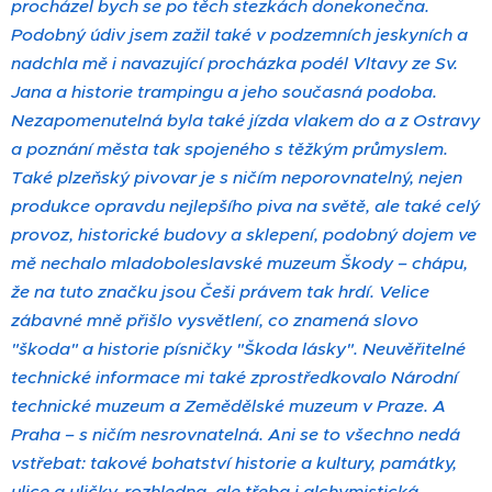
procházel bych se po těch stezkách donekonečna.
Podobný údiv jsem zažil také v podzemních jeskyních a
nadchla mě i navazující procházka podél Vltavy ze Sv.
Jana a historie trampingu a jeho současná podoba.
Nezapomenutelná byla také jízda vlakem do a z Ostravy
a poznání města tak spojeného s těžkým průmyslem.
Také plzeňský pivovar je s ničím neporovnatelný, nejen
produkce opravdu nejlepšího piva na světě, ale také celý
provoz, historické budovy a sklepení, podobný dojem ve
mě nechalo mladoboleslavské muzeum Škody – chápu,
že na tuto značku jsou Češi právem tak hrdí. Velice
zábavné mně přišlo vysvětlení, co znamená slovo
"škoda" a historie písničky "Škoda lásky". Neuvěřitelné
technické informace mi také zprostředkovalo Národní
technické muzeum a Zemědělské muzeum v Praze. A
Praha – s ničím nesrovnatelná. Ani se to všechno nedá
vstřebat: takové bohatství historie a kultury, památky,
ulice a uličky, rozhledna, ale třeba i alchymistická