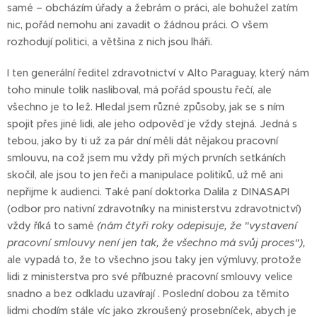
samé – obcházím úřady a žebrám o práci, ale bohužel zatím
nic, pořád nemohu ani zavadit o žádnou práci. O všem
rozhodují politici, a většina z nich jsou lháři.
I ten generální ředitel zdravotnictví v Alto Paraguay, který nám
toho minule tolik nasliboval, má pořád spoustu řečí, ale
všechno je to lež. Hledal jsem různé způsoby, jak se s ním
spojit přes jiné lidi, ale jeho odpověď je vždy stejná. Jedná s
tebou, jako by ti už za pár dní měli dát nějakou pracovní
smlouvu, na což jsem mu vždy při mých prvních setkáních
skočil, ale jsou to jen řeči a manipulace politiků, už mě ani
nepřijme k audienci. Také paní doktorka Dalila z DINASAPI
(odbor pro nativní zdravotníky na ministerstvu zdravotnictví)
vždy říká to samé
(nám čtyři roky odepisuje, že "vystavení
pracovní smlouvy není jen tak, že všechno má svůj proces"),
ale vypadá to, že to všechno jsou taky jen výmluvy, protože
lidi z ministerstva pro své příbuzné pracovní smlouvy velice
snadno a bez odkladu uzavírají . Poslední dobou za těmito
lidmi chodím stále víc jako zkroušený prosebníček, abych je