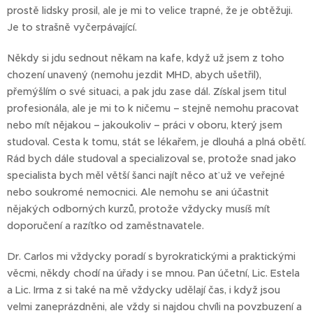
prostě lidsky prosil, ale je mi to velice trapné, že je obtěžuji.
Je to strašně vyčerpávající.
Někdy si jdu sednout někam na kafe, když už jsem z toho
chození unavený (nemohu jezdit MHD, abych ušetřil),
přemýšlím o své situaci, a pak jdu zase dál. Získal jsem titul
profesionála, ale je mi to k ničemu – stejně nemohu pracovat
nebo mít nějakou – jakoukoliv – práci v oboru, který jsem
studoval. Cesta k tomu, stát se lékařem, je dlouhá a plná obětí.
Rád bych dále studoval a specializoval se, protože snad jako
specialista bych měl větší šanci najít něco ať už ve veřejné
nebo soukromé nemocnici. Ale nemohu se ani účastnit
nějakých odborných kurzů, protože vždycky musíš mít
doporučení a razítko od zaměstnavatele.
Dr. Carlos mi vždycky poradí s byrokratickými a praktickými
věcmi, někdy chodí na úřady i se mnou. Pan účetní, Lic. Estela
a Lic. Irma z si také na mě vždycky udělají čas, i když jsou
velmi zaneprázdněni, ale vždy si najdou chvíli na povzbuzení a