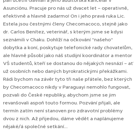
pan účetní Gavilán a jeho auditorská kancelář v
Asunciónu. Pracuje pro nás už dvacet let – operativně,
efektivně a hlavně zadarmo! On i jeho pravá ruka Lic.
Estela jsou čestnými členy Checomacoco, stejně jako
dr. Carlos Benítez, veterinář, s kterým jsme se kdysi
seznámili v Chaku. Dohlíží na očkování "našeho"
dobytka a koní, poskytuje telefonické rady chovatelům,
ale hlavně působí jako náš studijní koordinátor a mentor
VŠ studentů, kteří se dostanou do nějakých nesnází – ať
už osobních nebo daných byrokratickými překážkami.
Rádi bychom na závěr tyto tři naše přátele, bez kterých
by Checomacoco nikdy v Paraguayi nemohlo fungovat,
pozvali do České republiky, abychom jsme se jim
revanšovali aspoň touto formou. Pozvání přijali, ale
termín zatím není stanoven pro zdravotní problémy
dvou z nich. Až přijedou, dáme vědět a naplánujeme
nějaké/á společné setkání...