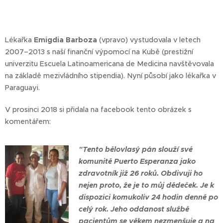
Lékařka
Emigdia Barboza
(vpravo) vystudovala v letech
2007–2013 s naší finanční výpomocí na Kubě (prestižní
univerzitu Escuela Latinoamericana de Medicina navštěvovala
na základě mezivládního stipendia). Nyní působí jako lékařka v
Paraguayi.
V prosinci 2018 si přidala na facebook tento obrázek s
komentářem:
"Tento bělovlasý pán slouží své
komunitě Puerto Esperanza jako
zdravotník již 26 roků. Obdivuji ho
nejen proto, že je to můj dědeček. Je k
dispozici komukoliv 24 hodin denně po
celý rok. Jeho oddanost službě
pacientům se věkem nezmenšuje a na