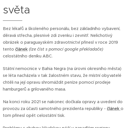
světa
Bez lékařů a školeného personálu, bez základního vybavení,
děravá střecha, plesnivé zdi zvenku i zevnitř. Nelichotivý
obrázek o paraguayském zdravotnictví přinesl v roce 2019
tento
článek
(lze číst s pomocí google překladače)
celostátního deníku ABC.
Státní nemocnice v Bahia Negra (na úrovni okresního města)
se léta nacházela v tak žalostném stavu, že místní obyvatelé
chtěli na její opravu shromáždit peníze pomocí prodeje
hamburgerů a grilovaného masa.
Na konci roku 2021 se nakonec dočkala opravy a uvedení do
provozu za účasti samotného prezidenta republiky -
článek
o
tom přinesl opět celostátní tisk.