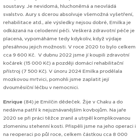
soustavy. Je nevidomá, hluchoněmá a neovládá
svalstvo. Aury s dcerou absolvuje všemožná vyšetření,
rehabilitace atd., ale výsledky nejsou dobré, Emilka je
odkázaná na celodenní péči. Veškerá zdravotní péče je
placená, vypomáháme tedy kdykoliv, když výdaje
přesáhnou jejich možnosti. V roce 2020 to bylo celkem
cca 9 600 Kč. V dubnu 2022 jsme jí koupili zdravotní
kočárek (15 000 Kč) a později domácí rehabilitační
přístroj (7 500 Kč). V únoru 2024 Emilka prodělala
mozkovou mrtvici, pomohli jsme zaplatit její
dvouměsíční léčbu v nemocnici.
Enrique
(84) je Emilčin dědeček. Žije v Chaku a do
nedávna patřil k nejuznávanějším kovbojům. Na jaře
2020 se při práci těžce zranil a utrpěl komplikovanou
zlomeninu stehenní kosti. Přispěli jsme na jeho operaci i
na reoperaci po půl roce, celkem částkou cca 8 000