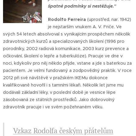
špatné podmínky si nestěžuje."
Rodolfo Ferreira
(uprostřed, nar. 1942)
je nejstarším vnukem A. V. Friče. Ve
svých 54 letech absolvoval s vynikajícím prospěchem několik
zdravotnických kurzů a specializovaných školení (1996 pro
porodníky, 2002 radiová komunikace, 2003 kurz prevence a
očkování, školení o lepře a tuberkulóze). Pracuje ve dne v
noci, kdykoliv pro něj někdo přijde, vstane a jde s baterkou za
pacientem. Je velmi fundovaný a zodpovědný praktik. V roce
2012 při své návštěvě v pražském IKEMu dokonce
kvalifikovaně hovořil i s tamními lékaři. Několik let jsme mu
dodávali základní léky, v poslední době je vesnice lépe
zásobovaná ze státních prostředků. Jako dobrovolný
zdravotník pracuje i ve svém požehnaném věku.
Vzkaz Rodolfa českým přátelům