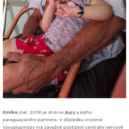
Emilka
(nar. 2019) je dcerou
Aury
a jejího
paraguayského partnera. V důsledku vrozené
toxoplazmózy má závažné postižení centrální nervové