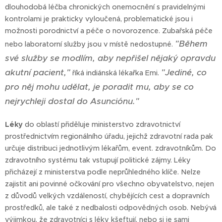
dlouhodobá léčba chronických onemocnění s pravidelnými
kontrolami je prakticky vyloučená, problematické jsou i
možnosti porodnictví a péče o novorozence. Zubařská péče
"Během
nebo laboratorní služby jsou v místě nedostupné.
své služby se modlím, aby nepřišel nějaký opravdu
akutní pacient,"
"Jediné, co
říká indiánská lékařka Emi.
pro něj mohu udělat, je poradit mu, aby se co
nejrychleji dostal do Asunciónu."
Léky
do oblastí přiděluje ministerstvo zdravotnictví
prostřednictvím regionálního úřadu, jejichž zdravotní rada pak
určuje distribuci jednotlivým lékařům, event. zdravotníkům. Do
zdravotního systému tak vstupují politické zájmy. Léky
přicházejí z ministerstva podle neprůhledného klíče. Nelze
zajistit ani povinné očkování pro všechno obyvatelstvo, nejen
z důvodů velkých vzdáleností, chybějících cest a dopravních
prostředků, ale také z nedbalosti odpovědných osob. Nebývá
výjimkou, že zdravotníci s léky kšeftují, nebo si je sami