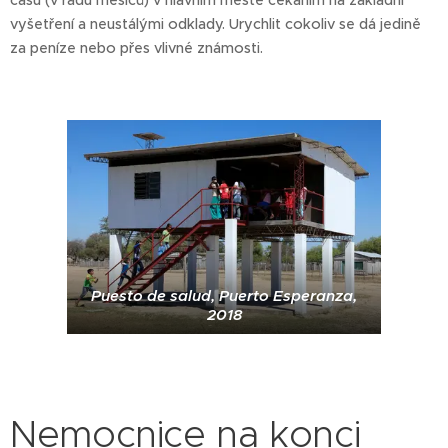
času (v řádu měsíců) v hlavním městě čekáním na základní
vyšetření a neustálými odklady. Urychlit cokoliv se dá jedině
za peníze nebo přes vlivné známosti.
Puesto de salud, Puerto Esperanza,
2018
Nemocnice na konci