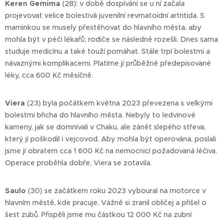
Keren Gemima
(28): v době dospívání se u ní začala
projevovat velice bolestivá juvenilní revmatoidní artritida. S
maminkou se musely přestěhovat do hlavního města, aby
mohla být v péči lékařů; rodiče se následně rozešli. Dnes sama
studuje medicínu a také touží pomáhat. Stále trpí bolestmi a
návaznými komplikacemi. Platíme jí průběžně předepisované
léky, cca 600 Kč měsíčně.
Viera
(23) byla počátkem května 2023 převezena s velkými
bolestmi břicha do hlavního města. Nebyly to ledvinové
kameny, jak se domnívali v Chaku, ale zánět slepého střeva,
který jí poškodil i vejcovod. Aby mohla být operována, poslali
jsme jí obratem cca 1 600 Kč na nemocnicí požadovaná léčiva.
Operace proběhla dobře, Viera se zotavila.
Saulo
(30) se začátkem roku 2023 vyboural na motorce v
hlavním městě, kde pracuje. Vážně si zranil obličej a přišel o
šest zubů. Přispěli jsme mu částkou 12 000 Kč na zubní