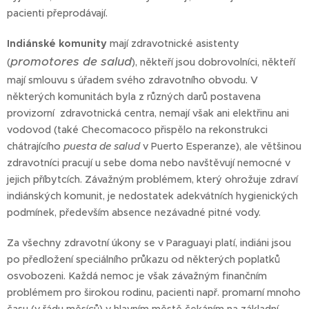
pacienti přeprodávají.
Indiánské komunity
mají zdravotnické asistenty
promotores de salud
(
), někteří jsou dobrovolníci, někteří
mají smlouvu s úřadem svého zdravotního obvodu. V
některých komunitách byla z různých darů postavena
provizorní zdravotnická centra, nemají však ani elektřinu ani
vodovod (také Checomacoco přispělo na rekonstrukci
chátrajícího
puesta de salud
v Puerto Esperanze), ale většinou
zdravotníci pracují u sebe doma nebo navštěvují nemocné v
jejich příbytcích. Závažným problémem, který ohrožuje zdraví
indiánských komunit, je nedostatek adekvátních hygienických
podmínek, především absence nezávadné pitné vody.
Za všechny zdravotní úkony se v Paraguayi platí, indiáni jsou
po předložení speciálního průkazu od některých poplatků
osvobozeni. Každá nemoc je však závažným finančním
problémem pro širokou rodinu, pacienti např. promarní mnoho