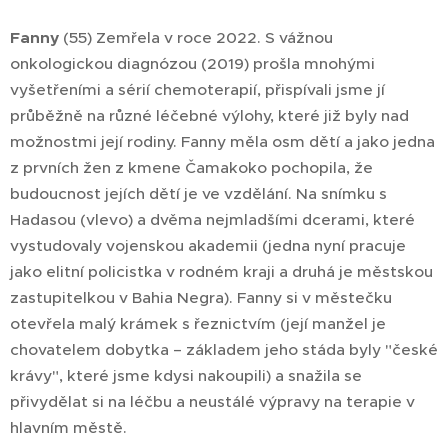
Fanny
(55) Zemřela v roce 2022. S vážnou
onkologickou diagnózou (2019) prošla mnohými
vyšetřeními a sérií chemoterapií, přispívali jsme jí
průběžně na různé léčebné výlohy, které již byly nad
možnostmi její rodiny. Fanny měla osm dětí a jako jedna
z prvních žen z kmene Čamakoko pochopila, že
budoucnost jejích dětí je ve vzdělání. Na snímku s
Hadasou (vlevo) a dvěma nejmladšími dcerami, které
vystudovaly vojenskou akademii (jedna nyní pracuje
jako elitní policistka v rodném kraji a druhá je městskou
zastupitelkou v Bahia Negra). Fanny si v městečku
otevřela malý krámek s řeznictvím (její manžel je
chovatelem dobytka – základem jeho stáda byly "české
krávy", které jsme kdysi nakoupili) a snažila se
přivydělat si na léčbu a neustálé výpravy na terapie v
hlavním městě.