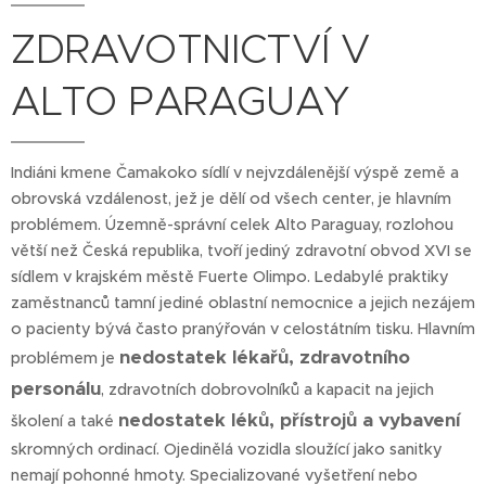
ZDRAVOTNICTVÍ V
ALTO PARAGUAY
Indiáni kmene Čamakoko sídlí v nejvzdálenější výspě země a
obrovská vzdálenost, jež je dělí od všech center, je hlavním
problémem. Územně-správní celek Alto Paraguay, rozlohou
větší než Česká republika, tvoří jediný zdravotní obvod XVI se
sídlem v krajském městě Fuerte Olimpo. Ledabylé praktiky
zaměstnanců tamní jediné oblastní nemocnice a jejich nezájem
o pacienty bývá často pranýřován v celostátním tisku. Hlavním
nedostatek lékařů, zdravotního
problémem je
personálu
, zdravotních dobrovolníků a kapacit na jejich
nedostatek léků, přístrojů a vybavení
školení a také
skromných ordinací. Ojedinělá vozidla sloužící jako sanitky
nemají pohonné hmoty. Specializované vyšetření nebo