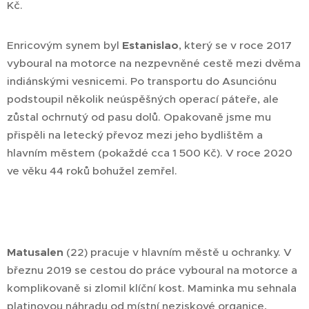
Kč.
Enricovým synem byl
Estanislao
, který se v roce 2017
vyboural na motorce na nezpevněné cestě mezi dvěma
indiánskými vesnicemi. Po transportu do Asunciónu
podstoupil několik neúspěšných operací páteře, ale
zůstal ochrnutý od pasu dolů. Opakovaně jsme mu
přispěli na letecký převoz mezi jeho bydlištěm a
hlavním městem (pokaždé cca 1 500 Kč). V roce 2020
ve věku 44 roků bohužel zemřel.
Matusalen
(22) pracuje v hlavním městě u ochranky. V
březnu 2019 se cestou do práce vyboural na motorce a
komplikovaně si zlomil klíční kost. Maminka mu sehnala
platinovou náhradu od místní neziskové organice,