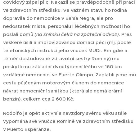
covidový zápal plic. Nakazil se pravděpodobně při práci
ve zdravotním středisku. Ve vážném stavu ho rodina
dopravila do nemocnice v Bahía Negra, ale pro
nedostatek místa, personálu i léčebných možností ho
poslali domů
(na snímku čeká na zpáteční odvoz).
Přes
veškeré úsilí a improvizovanou domácí péči (mj. podle
telefonických instrukcí jeho vnuček MUDr. Emigdie a
téměř dostudované zdravotní sestry Rominy) mu
poskytli mu základní dvoutýdenní léčbu ve 160 km
vzdálené nemocnici ve Fuerte Olimpo. Zaplatili jsme mu
cestu půjčeným motorovým člunem do nemocnice i
návrat nemocniční sanitkou (která ale nemá erární
benzín), celkem cca 2 600 Kč.
Rodolfo je opět aktivní a navzdory svému věku stále
vypomáhá své vnučce Romině ve zdravotním středisku
v Puerto Esperanze.