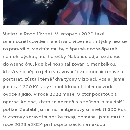
Victor
je Rodolfův zeť. V listopadu 2020 také
onemocněl covidem, ale trvalo více než tři týdny než se
to potvrdilo. Mezitím mu bylo špatně-dobře-špatně,
nemohl dýchat, měl horečky. Nakonec odjel se ženou
do Asunciónu, kde byl hospitalizován. S manželkou,
která se o něj a o jeho stravování i v nemocnici musela
postarat, zůstali téměř dva týdny v izolaci. Poslali jsme
jim cca 1 200 Kč, aby si mohli koupit balenou vodu,
ovoce a jídlo. V roce 2022 musel Victor podstoupit
operaci kolene, která se nezdařila a způsobila mu další
potíže. Zaplatili jsme mu rentgenový snímek (1 600 Kč).
Viktorovy zdravotní potíže trvají, pomáhali jsme mu i v
roce 2023 a 2024 při hospitalizacích a nákupu